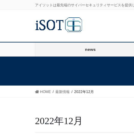
コ
ナ
アイソットは最先端のサイバーセキュリティサービスを提供
ン
ビ
テ
ゲ
ン
ー
ツ
シ
に
ョ
移
ン
news
動
に
移
動
HOME
最新情報
2022年12月
2022年12月